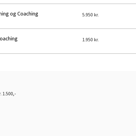
5.950
ning og Coaching
5.950 kr.
danske
kroner
1.950
oaching
1.950 kr.
danske
kroner
. 1.500,-