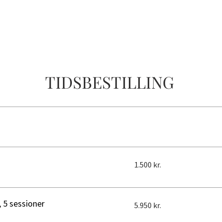
ERHVERV
PRIVAT
OM
KONTAKT
TID
TIDSBESTILLING
1.500
1.500 kr.
danske
kroner
5.950
 5 sessioner
5.950 kr.
danske
kroner