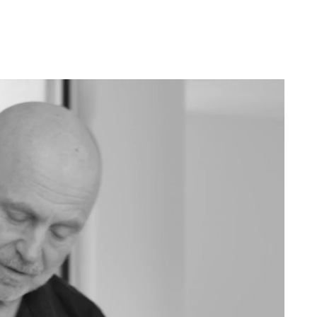
ERHVERV
PRIVAT
OM
KONTAKT
TID