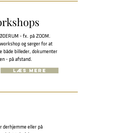
orkshops
MØDERUM - fx. på ZOOM.
g workshop og sørger for at
ele både billeder, dokumenter
en - på afstand.
LÆS MERE
 derhjemme eller på