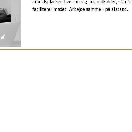
arbejdspladsen hver for sig. Jeg indkalder, står fo
faciliterer mødet. Arbejde samme - på afstand.
Coaching og Hypnose i Aarhus
KONTAKT
XCOACH ApS
Direktør: Søren Kjær
Mosevej 20 B
Bank: JYSKE BANK
8240 Risskov
Konto: 7634 2002185
CVR: 31777003
M:
soren@xcoach.dk
T:
4072 6622
Sådan finder du os - klik her