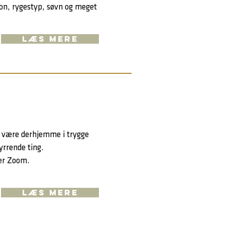
on, rygestyp, søvn og meget
LÆS MERE
an være derhjemme i trygge
yrrende ting.
ler Zoom.
LÆS MERE