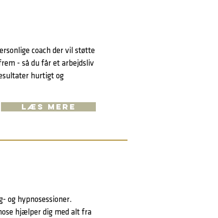
rsonlige coach der vil støtte
frem - så du får et arbejdsliv
esultater hurtigt og
LÆS MERE
ng- og hypnosessioner.
ose hjælper dig med alt fra