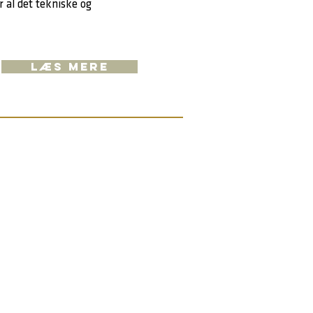
r al det tekniske og
LÆS MERE