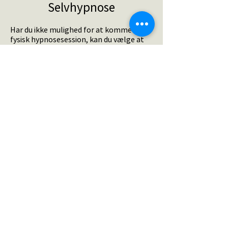
Selvhypnose
Har du ikke mulighed for at komme til en
fysisk hypnosesession, kan du vælge at
bestille et online-forløb.
Det er specielt udviklet, så du arbejder
med eksamensangsten i disse moduler:
Modul 1 | Introduktions-video
Modul 2 | Bliv klar - Guided visualisering
du lytter til
Modul 3 | Hjernen og Hypnose - video
Modul 4 | Sådan laver du selvhypnose -
video
Modul 5 | Find dit sted - worksheets
Modul 6 | Selvhypnosen - Guided
visualisering du lytter til