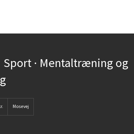
ERHVERV
PRIVAT
OM
KONTAKT
TID
Sport · Mentaltræning og
ng
r.
Mosevej