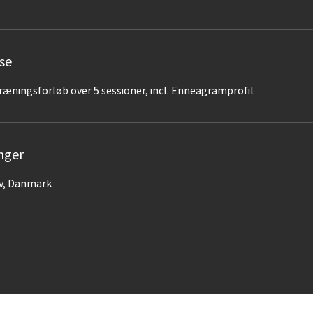
se
æningsforløb over 5 sessioner, incl. Enneagramprofil
nger
ov, Danmark