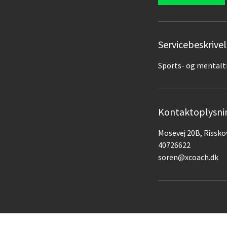
Servicebeskrivel
Sports- og mentaltr
Kontaktoplysni
Mosevej 20B, Rissk
40726622
soren@xcoach.dk